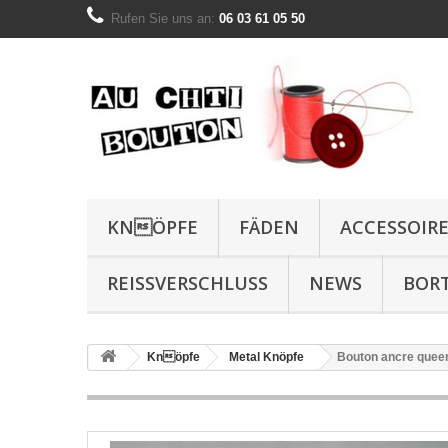
Rufen Sie uns an:
06 03 61 05 50
KNÖPFE
FÄDEN
ACCESSOIR
REISSVERSCHLUSS
NEWS
BOR
Knöpfe
Metal Knöpfe
Bouton ancre queen