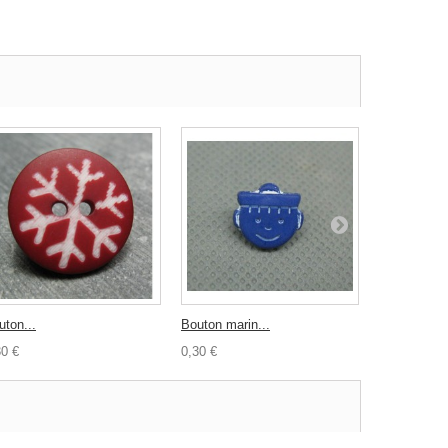
uton...
Bouton marin...
Bouton...
30 €
0,30 €
0,80 €