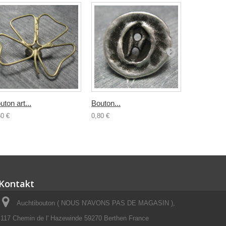
uton art...
Bouton...
Bouton...
50 €
0,80 €
0,70 €
Kontakt
Auchtibouton ( NOUS N'AVONS PAS DE MAGASIN ),
117 Chemin de l' Hazewinde 59270 Berthen France