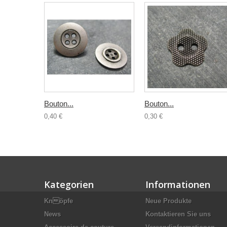
Bouton...
Bouton...
0,40 €
0,30 €
Kategorien
Informationen
Knöpfe
Neue Produkte
News
Kontaktieren Sie uns