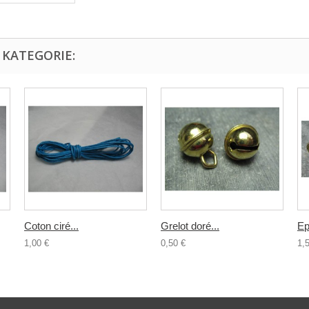
 KATEGORIE:
Coton ciré...
Grelot doré...
Ep
1,00 €
0,50 €
1,