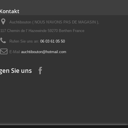
Kontakt
Auchtibouton ( NOUS N'AVONS PAS DE MAGASIN ),
117 Chemin de l' Hazewinde 59270 Berthen France
Rufen Sie uns an:
06 03 61 05 50
E-Mail
auchtibouton@hotmail.com
gen Sie uns