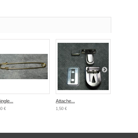
ingle...
Attache...
Lacet cuir.
50 €
1,50 €
2,00 €