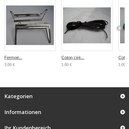
Fermoir...
Coton ciré...
Coton 
3,00 €
1,00 €
1,00 €
Kategorien
Informationen
Ihr Kundenbereich