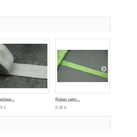
stique...
Ruban satin...
Passepoil...
60 €
0,30 €
0,40 €