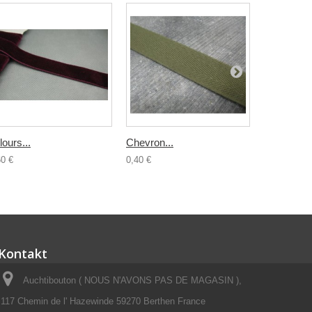
lours...
Chevron...
Ruban fleur
60 €
0,40 €
1,00 €
Kontakt
Auchtibouton ( NOUS N'AVONS PAS DE MAGASIN ),
117 Chemin de l' Hazewinde 59270 Berthen France