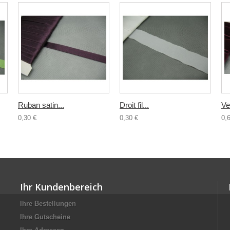
Ruban satin...
Droit fil...
Ve
0,30 €
0,30 €
0,
Ihr Kundenbereich
Ihre Bestellungen
Ihre Gutscheine